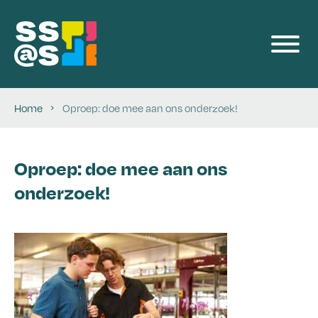
Programmalijnen
Producten
Home
Oproep: doe mee aan ons onderzoek!
Voor Bedrijven
Oproep: doe mee aan ons
Events
onderzoek!
Team
Blog