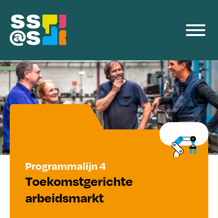
Producten
Voor Bedrijven
Events
Team
Blog
Programmalijn 4
Contact
Toekomstgerichte
arbeidsmarkt