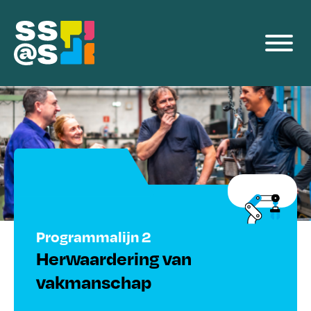
Voor Bedrijven
Events
Team
Blog
Contact
Programmalijn 2
Herwaardering van
vakmanschap