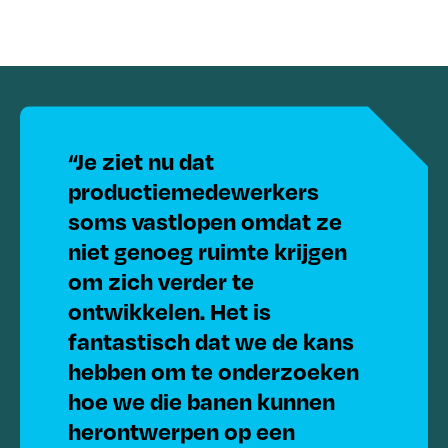
“Je ziet nu dat
productiemedewerkers
soms vastlopen omdat ze
niet genoeg ruimte krijgen
om zich verder te
ontwikkelen. Het is
fantastisch dat we de kans
hebben om te onderzoeken
hoe we die banen kunnen
herontwerpen op een