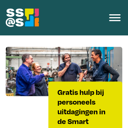
Programmalijnen
Producten
Voor Bedrijven
Events
Team
Gratis hulp bij
personeels
Blog
uitdagingen in
de Smart