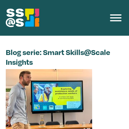
Programmalijnen
Producten
Blog serie: Smart Skills@Scale
Voor Bedrijven
Insights
Events
Team
Blog
Contact