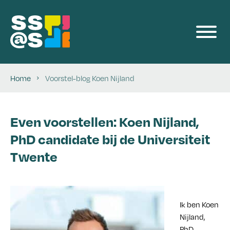
Programmalijnen
Producten
Home
Voorstel-blog Koen Nijland
Voor Bedrijven
Even voorstellen: Koen Nijland,
Events
PhD candidate bij de Universiteit
Twente
Team
Blog
Ik ben Koen
Nijland,
Contact
PhD