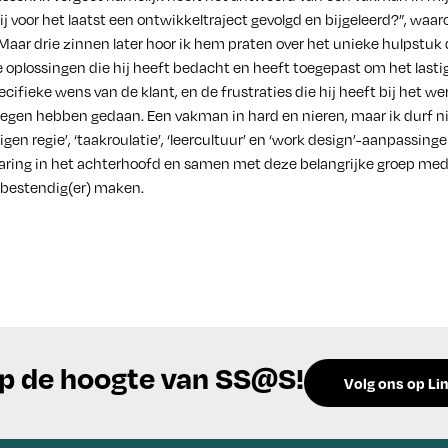
j voor het laatst een ontwikkeltraject gevolgd en bijgeleerd?”, waarop
Maar drie zinnen later hoor ik hem praten over het unieke hulpstuk
 oplossingen die hij heeft bedacht en heeft toegepast om het lasti
ifieke wens van de klant, en de frustraties die hij heeft bij het wer
degen hebben gedaan. Een vakman in hard en nieren, maar ik durf ni
‘eigen regie’, ‘taakroulatie’, ‘leercultuur’ en ‘work design’-aanpassin
rvaring in het achterhoofd en samen met deze belangrijke groep m
estendig(er) maken.
 op de hoogte van SS@S!
Volg ons op Li