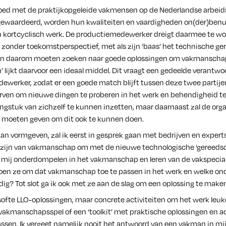
goed met de praktijkopgeleide vakmensen op de Nederlandse arbeid
waardeerd, worden hun kwaliteiten en vaardigheden on(der)benut 
en kortcyclisch werk. De productiemedewerker dreigt daarmee te w
zonder toekomstperspectief, met als zijn ‘baas’ het technische g
en daarom moeten zoeken naar goede oplossingen om vakmanschap 
’ lijkt daarvoor een ideaal middel. Dit vraagt een gedeelde verantwo
dewerker, zodat er een goede match blijft tussen deze twee partijen
en om nieuwe dingen te proberen in het werk en behendigheid te
lengstuk van zichzelf te kunnen inzetten, maar daarnaast zal de or
 moeten geven om dit ook te kunnen doen.
kan vormgeven, zal ik eerst in gesprek gaan met bedrijven en exper
 zijn van vakmanschap om met de nieuwe technologische ‘gereeds
 mij onderdompelen in het vakmanschap en leren van de vakspecialis
oen ze om dat vakmanschap toe te passen in het werk en welke o
dig? Tot slot ga ik ook met ze aan de slag om een oplossing te maken
ofte LLO-oplossingen, maar concrete activiteiten om het werk leuke
 vakmanschapsspel of een ‘toolkit’ met praktische oplossingen en 
passen. Ik vergeet namelijk nooit het antwoord van een vakman in m