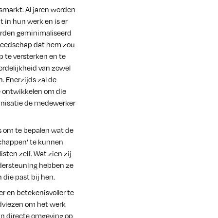
smarkt. Al jaren worden
in hun werk en is er
orden geminimaliseerd
ereedschap dat hem zou
te versterken en te
ordelijkheid van zowel
. Enerzijds zal de
 ontwikkelen om die
ganisatie de medewerker
ts om te bepalen wat de
chappen’ te kunnen
ten zelf. Wat zien zij
ndersteuning hebben ze
 die past bij hen.
r en betekenisvoller te
adviezen om het werk
ijn directe omgeving op