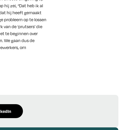
 hij zei, “Dat heb ik al
 dat hij heeft gemaakt
ge probleem op te lossen
k van de ‘prutsers’ die
et te beginnen over
gen. We gaan dus de
edewerkers, om
nkedIn