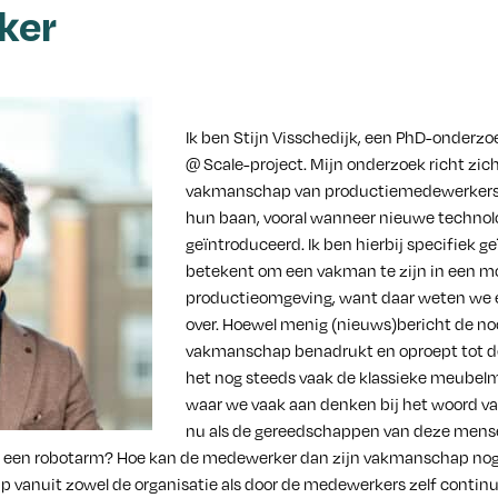
ker
Ik ben Stijn Visschedijk, een PhD-onderzoe
@ Scale-project. Mijn onderzoek richt zic
vakmanschap van productiemedewerkers 
hun baan, vooral wanneer nieuwe techno
geïntroduceerd. Ik ben hierbij specifiek g
betekent om een vakman te zijn in een 
productieomgeving, want daar weten we ei
over. Hoewel menig (nieuws)bericht de n
vakmanschap benadrukt en oproept tot de 
het nog steeds vaak de klassieke meube
waar we vaak aan denken bij het woord 
nu als de gereedschappen van deze mens
 een robotarm? Hoe kan de medewerker dan zijn vakmanschap nog 
 vanuit zowel de organisatie als door de medewerkers zelf conti