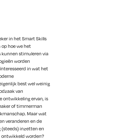
ker in het Smart Skills
h op hoe we het
kunnen stimuleren via
logieën worden
eïnteresseerd in wat het
moderne
genlijk best wel weinig
oodzaak van
ontwikkeling ervan, is
lmaker of timmerman
vakmanschap. Maar wat
en veranderen en de
(steeds) inzetten en
nu ontwikkeld worden?